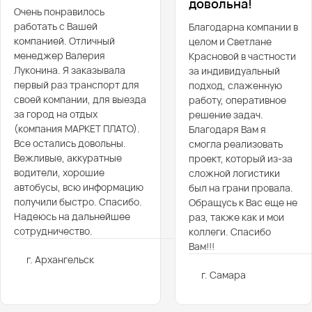
довольна!
Очень понравилось
работать с Вашей
Благодарна компании в
компанией. Отличный
целом и Светлане
менеджер Валерия
Красновой в частности
Луконина. Я заказывала
за индивидуальный
первый раз транспорт для
подход, слаженную
своей компании, для выезда
работу, оперативное
за город на отдых
решение задач.
(компания МАРКЕТ ПЛАТО).
Благодаря Вам я
Все остались довольны.
смогла реализовать
Вежливые, аккуратные
проект, который из-за
водители, хорошие
сложной логистики
автобусы, всю информацию
был на грани провала.
получили быстро. Спасибо.
Обращусь к Вас еще не
Надеюсь на дальнейшее
раз, также как и мои
сотрудничество.
коллеги. Спасибо
Вам!!!
г. Архангельск
г. Самара