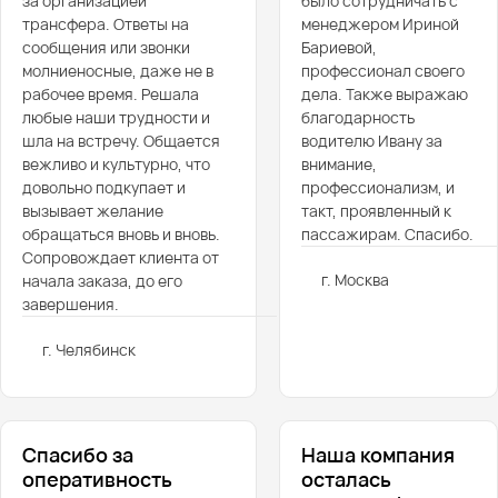
за организацией
было сотрудничать с
трансфера. Ответы на
менеджером Ириной
сообщения или звонки
Бариевой,
молниеносные, даже не в
профессионал своего
рабочее время. Решала
дела. Также выражаю
любые наши трудности и
благодарность
шла на встречу. Общается
водителю Ивану за
вежливо и культурно, что
внимание,
довольно подкупает и
профессионализм, и
вызывает желание
такт, проявленный к
обращаться вновь и вновь.
пассажирам. Спасибо.
Сопровождает клиента от
г. Москва
начала заказа, до его
завершения.
г. Челябинск
Спасибо за
Наша компания
оперативность
осталась