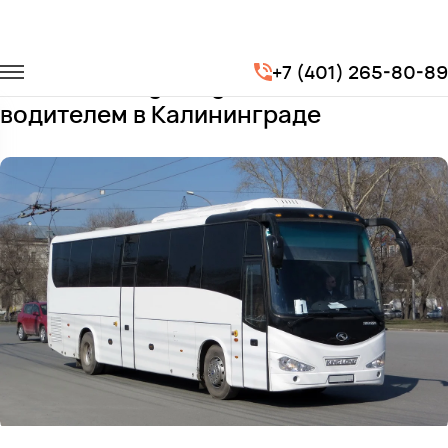
Главная
Автопарк
Автобусы
King Long XMQ6127
+7 (401) 265-80-89
Заказать King Long XMQ6127 с
водителем в Калининграде