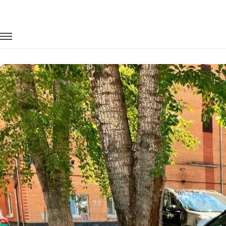
Главная
Автопарк
Легковые автомобили
Volvo S90
Заказать Volvo S90 с водителем в Ка